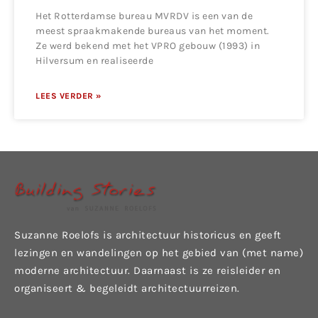
Het Rotterdamse bureau MVRDV is een van de
meest spraakmakende bureaus van het moment.
Ze werd bekend met het VPRO gebouw (1993) in
Hilversum en realiseerde
LEES VERDER »
Suzanne Roelofs is architectuur historicus en geeft
lezingen en wandelingen op het gebied van (met name)
moderne architectuur. Daarnaast is ze reisleider en
organiseert & begeleidt architectuurreizen.